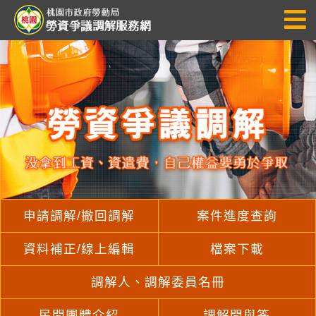
跳
到
主
要
內
容
申請調解/撤回調解
案件進度查詢
資料補正/線上編輯
檔案下載
調解人、調解委員名冊
民間團體介紹
調解問與答