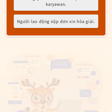
karyawan.
Người lao động nộp đơn xin hòa giải.